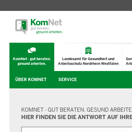
TECHNISCHES
MENÜ
KomNet - gut beraten.
Landesamt für Gesundheit und
Ge
gesund arbeiten.
Arbeitsschutz Nordrhein-Westfalen
Arb
ÜBER KOMNET
SERVICE
SUCHMASKE
KOMNET - GUT BERATEN. GESUND ARBEITE
HIER FINDEN SIE DIE ANTWORT AUF IHR
Suche