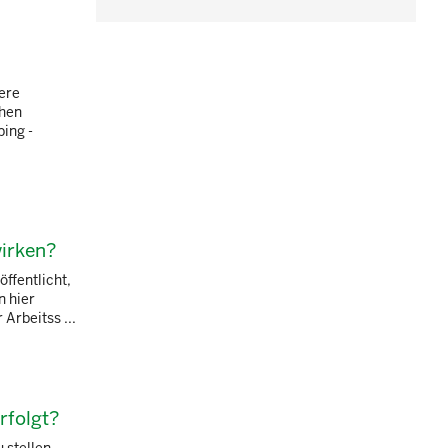
ere
chen
ing -
irken?
ffentlicht,
 hier
Arbeitss ...
rfolgt?