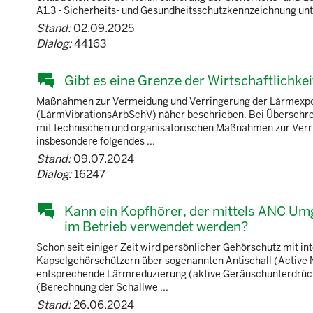
A1.3 - Sicherheits- und Gesundheitsschutzkennzeichnung unte
Stand:
02.09.2025
Dialog:
44163
Gibt es eine Grenze der Wirtschaftlic
Maßnahmen zur Vermeidung und Verringerung der Lärmexposi
(LärmVibrationsArbSchV) näher beschrieben. Bei Überschre
mit technischen und organisatorischen Maßnahmen zur Verri
insbesondere folgendes ...
Stand:
09.07.2024
Dialog:
16247
Kann ein Kopfhörer, der mittels ANC Um
im Betrieb verwendet werden?
Schon seit einiger Zeit wird persönlicher Gehörschutz mit in
Kapselgehörschützern über sogenannten Antischall (Active N
entsprechende Lärmreduzierung (aktive Geräuschunterdrück
(Berechnung der Schallwe ...
Stand:
26.06.2024