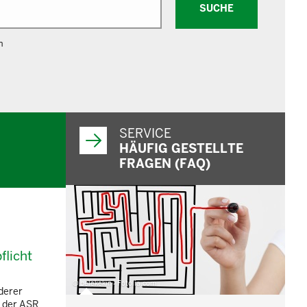
SUCHE
n
SERVICE
HÄUFIG GESTELLTE
FRAGEN (FAQ)
flicht
© belekekin - Fotolia.com
derer
n der ASR