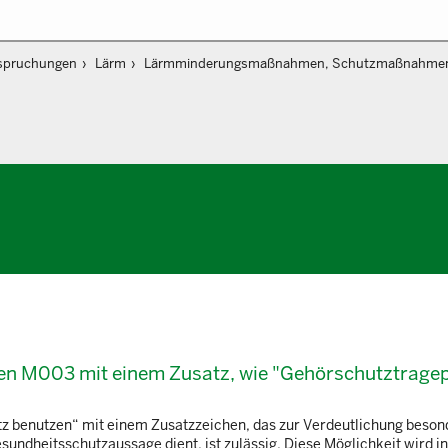
nspruchungen
Lärm
Lärmminderungsmaßnahmen, Schutzmaßnahme
chen M003 mit einem Zusatz, wie "Gehörschutztragep
z benutzen“ mit einem Zusatzzeichen, das zur Verdeutlichung beson
sundheitsschutzaussage dient, ist zulässig. Diese Möglichkeit wird i