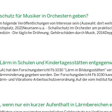
chutz für Musiker in Orchestern geben?
folgende Veröffentlichungen von Interesse sein (Auswahl; dort weit
tsplatz, 2021Neumann u.a. - Schallschutz im Orchester am praktis
edizin - Die tägliche Dröhnung. Gehörschäden durch Musik, 2014Depp
ärm in Schulen und Kindertagesstätten entgegenw
A) hat den Forschungsbericht Fb 1030 "Lärm in Bildungsstätten" verö
Lärmminderung gegeben werden. Der Forschungsbericht Fb 1030 kann
rm- und Vibrations-Arbeitsschutzverordnung.Auf die vom Institut für 
 wenn nur ein kurzer Aufenthalt in Lärmbereichen e