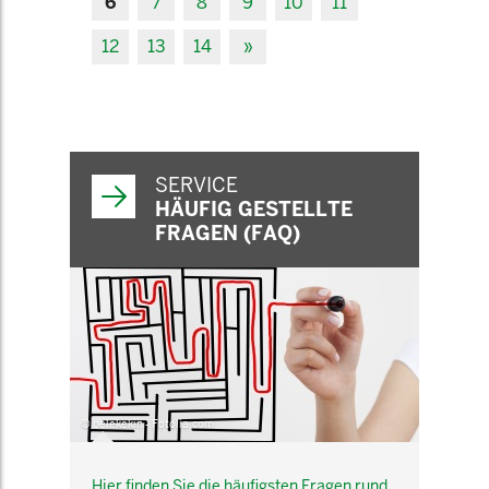
6
7
8
9
10
11
12
13
14
»
SERVICE
HÄUFIG GESTELLTE
FRAGEN (FAQ)
© belekekin - Fotolia.com
Hier finden Sie die häufigsten Fragen rund