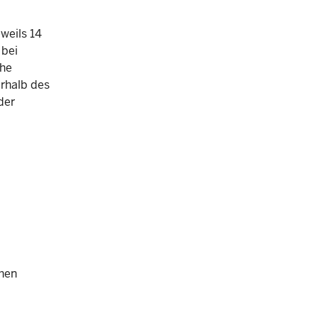
weils 14
 bei
che
erhalb des
der
chen