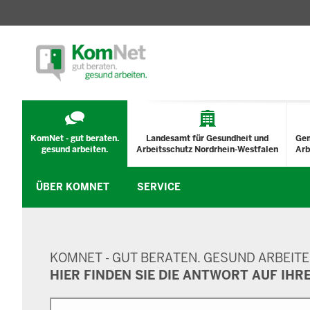
TECHNISCHES
MENÜ
KomNet - gut beraten.
Landesamt für Gesundheit und
Ge
gesund arbeiten.
Arbeitsschutz Nordrhein-Westfalen
Arb
ÜBER KOMNET
SERVICE
SUCHMASKE
KOMNET - GUT BERATEN. GESUND ARBEITE
HIER FINDEN SIE DIE ANTWORT AUF IHR
Suche