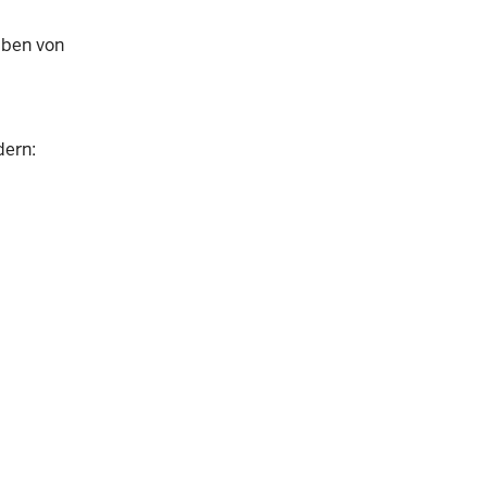
iben von
dern: