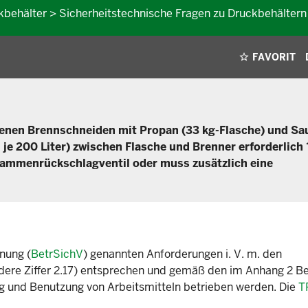
ckbehälter > Sicherheitstechnische Fragen zu Druckbehältern
FAVORIT
enen Brennschneiden mit Propan (33 kg-Flasche) und Sa
 je 200 Liter) zwischen Flasche und Brenner erforderlich
lammenrückschlagventil oder muss zusätzlich eine
nung (
BetrSichV
) genannten Anforderungen i. V. m. den
dere Ziffer 2.17) entsprechen und gemäß den im Anhang 2 B
g und Benutzung von Arbeitsmitteln betrieben werden. Die
T