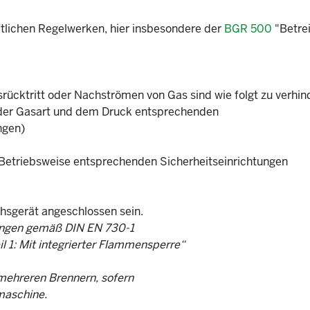
tlichen Regelwerken, hier insbesondere der
BGR 500
"Betre
cktritt oder Nachströmen von Gas sind wie folgt zu verhin
t der Gasart und dem Druck entsprechenden
ngen)
r Betriebsweise entsprechenden Sicherheitseinrichtungen
chsgerät angeschlossen sein.
htungen gemäß DIN EN 730-1
1: Mit integrierter Flammensperre“
mehreren Brennern, sofern
maschine.