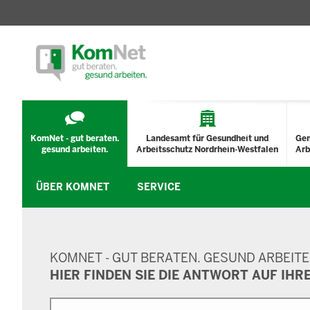
TECHNISCHES
MENÜ
KomNet - gut beraten.
Landesamt für Gesundheit und
Ge
gesund arbeiten.
Arbeitsschutz Nordrhein-Westfalen
Arb
ÜBER KOMNET
SERVICE
SUCHMASKE
KOMNET - GUT BERATEN. GESUND ARBEITE
HIER FINDEN SIE DIE ANTWORT AUF IHR
Suche