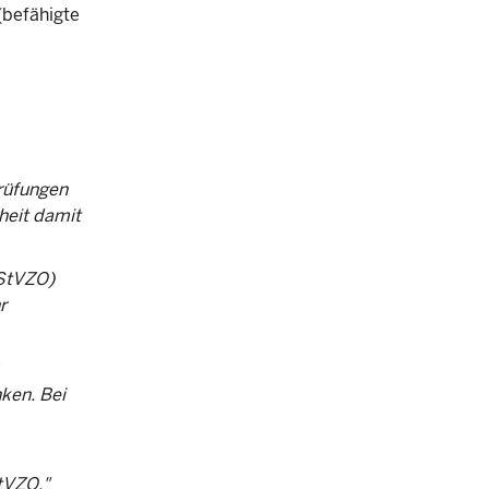
befähigte
rüfungen
heit damit
(StVZO)
r
ken. Bei
tVZO."