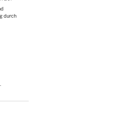
nd
ng durch
.