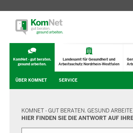
TECHNISCHES
MENÜ
KomNet - gut beraten.
Landesamt für Gesundheit und
Ge
gesund arbeiten.
Arbeitsschutz Nordrhein-Westfalen
Arb
ÜBER KOMNET
SERVICE
SUCHMASKE
KOMNET - GUT BERATEN. GESUND ARBEITE
HIER FINDEN SIE DIE ANTWORT AUF IHR
Suche