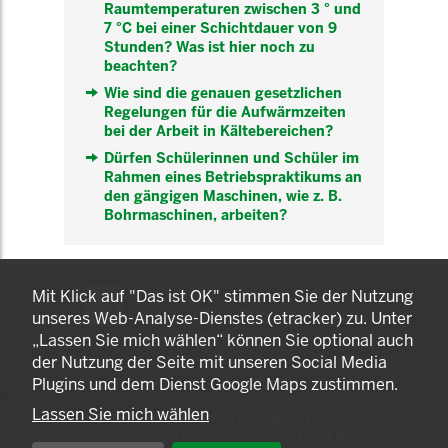
Raumtemperaturen zwischen 3 ° und
7 °C bei einer Schichtdauer von 9
Stunden? Was ist hier noch zu
beachten?
Wie sind die genauen gesetzlichen
Regelungen für die Aufwärmzeiten
bei der Arbeit in Kältebereichen?
Dürfen Schülerinnen und Schüler im
Rahmen eines Betriebspraktikums an
den gängigen Maschinen, wie z. B.
Bohrmaschinen, arbeiten?
KOMNET
Mit Klick auf "Das ist OK" stimmen Sie der Nutzung
GUT BERATEN. GESUND
unseres Web-Analyse-Dienstes (etracker) zu. Unter
ARBEITEN.
„Lassen Sie mich wählen“ können Sie optional auch
der Nutzung der Seite mit unseren Social Media
Plugins und dem Dienst Google Maps zustimmen.
Lassen Sie mich wählen
© 2025 LANDESAMT FÜR GESUNDHEIT UND
ARBEITSSCHUTZ NORDRHEIN-WESTFALEN