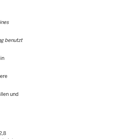
ines
ng benutzt
in
tere
llen und
2,8