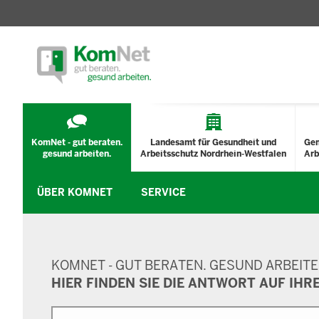
TECHNISCHES
MENÜ
KomNet - gut beraten.
Landesamt für Gesundheit und
Ge
gesund arbeiten.
Arbeitsschutz Nordrhein-Westfalen
Arb
ÜBER KOMNET
SERVICE
SUCHMASKE
KOMNET - GUT BERATEN. GESUND ARBEITE
HIER FINDEN SIE DIE ANTWORT AUF IHR
Suche