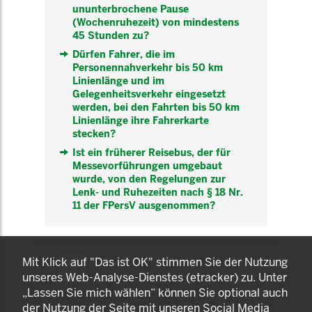
ununterbrochene Pause
(Wochenruhezeit) von mindestens
45 Stunden zu?
Dürfen Fahrer, die im
Personennahverkehr bis 50 km
Linienlänge und im
Gelegenheitsverkehr eingesetzt
werden, bei den Fahrten bis 50 km
Linienlänge ihre Fahrerkarte
stecken?
Ist ein früherer Reisebus, der für
Messevorführungen umgebaut
wurde, von den Regelungen zur
Lenk- und Ruhezeiten nach § 18 Nr.
11 der FPersV ausgenommen?
KOMNET
Mit Klick auf "Das ist OK" stimmen Sie der Nutzung
GUT BERATEN. GESUND
unseres Web-Analyse-Dienstes (etracker) zu. Unter
ARBEITEN.
„Lassen Sie mich wählen“ können Sie optional auch
der Nutzung der Seite mit unseren Social Media