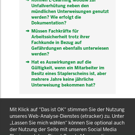
Können E-Learning Module zur
Unfallverhütung neben den
mündlichen Unterweisungen genutzt
werden? Wie erfolgt die
Dokumentation?
Müssen Fachkräfte für
Arbeitssicherheit trotz ihrer
Fachkunde in Bezug auf
Gefährdungen ebenfalls unterwiesen
werden?
Hat es Auswirkungen auf die
Gültigkeit, wenn ein Mitarbeiter im
Besitz eines Staplerscheins ist, aber
mehrere Jahre keine jährliche
Unterweisung bekommen hat?
KOMNET
Mit Klick auf "Das ist OK" stimmen Sie der Nutzung
GUT BERATEN. GESUND
unseres Web-Analyse-Dienstes (etracker) zu. Unter
ARBEITEN.
„Lassen Sie mich wählen“ können Sie optional auch
der Nutzung der Seite mit unseren Social Media