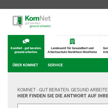
TECHNISCHES
MENÜ
KomNet - gut beraten.
Landesamt für Gesundheit und
Ge
gesund arbeiten.
Arbeitsschutz Nordrhein-Westfalen
Arb
ÜBER KOMNET
SERVICE
SUCHMASKE
KOMNET - GUT BERATEN. GESUND ARBEITE
HIER FINDEN SIE DIE ANTWORT AUF IHR
Suche