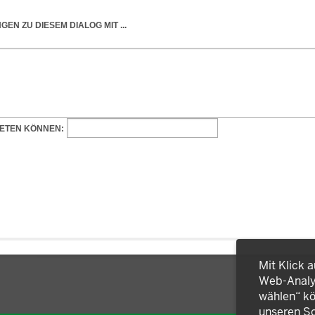
Mit Klick 
Web-Analys
wählen“ kö
unseren So