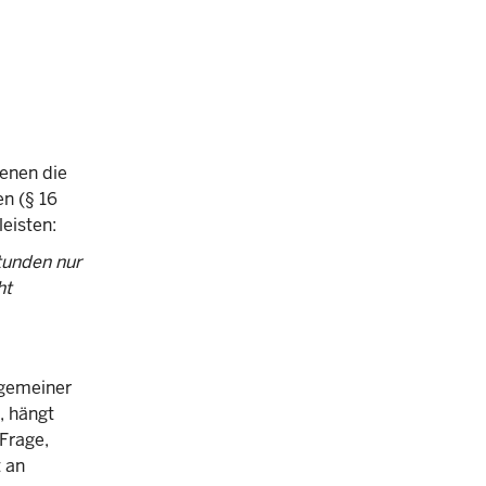
denen die
en (§ 16
eisten:
tunden nur
ht
lgemeiner
, hängt
Frage,
t an