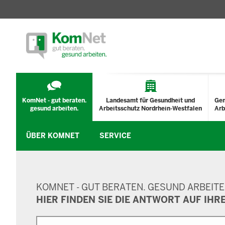
TECHNISCHES
MENÜ
KomNet - gut beraten.
Landesamt für Gesundheit und
Ge
gesund arbeiten.
Arbeitsschutz Nordrhein-Westfalen
Arb
ÜBER KOMNET
SERVICE
SUCHMASKE
KOMNET - GUT BERATEN. GESUND ARBEITE
HIER FINDEN SIE DIE ANTWORT AUF IHR
Suche