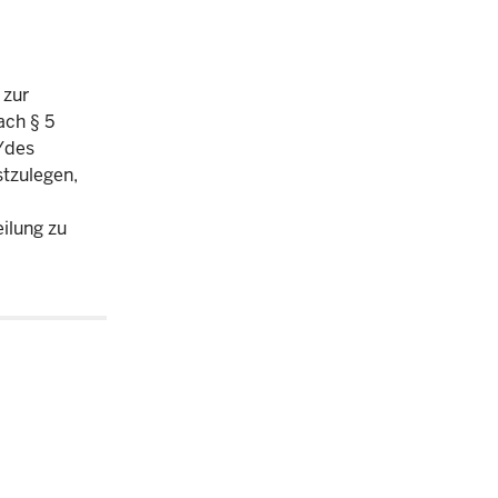
 zur
ach § 5
/des
stzulegen,
ilung zu