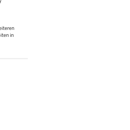
r
eiteren
ten in