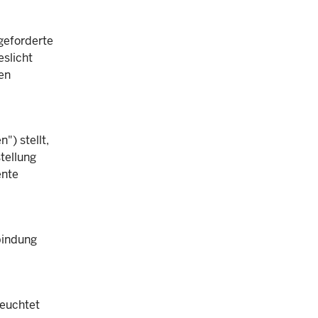
geforderte
slicht
nen
") stellt,
tellung
ente
bindung
leuchtet