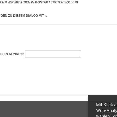
Mit Klick 
Web-Analys
wählen“ kö