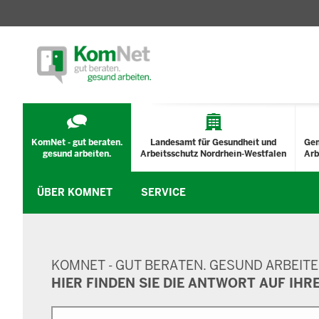
TECHNISCHES
MENÜ
KomNet - gut beraten.
Landesamt für Gesundheit und
Ge
gesund arbeiten.
Arbeitsschutz Nordrhein-Westfalen
Arb
ÜBER KOMNET
SERVICE
SUCHMASKE
KOMNET - GUT BERATEN. GESUND ARBEITE
HIER FINDEN SIE DIE ANTWORT AUF IHR
Suche