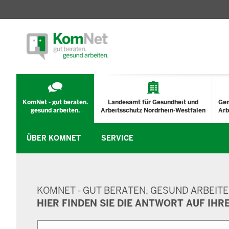
TECHNISCHES
MENÜ
KomNet - gut beraten.
Landesamt für Gesundheit und
Ge
gesund arbeiten.
Arbeitsschutz Nordrhein-Westfalen
Arb
ÜBER KOMNET
SERVICE
SUCHMASKE
KOMNET - GUT BERATEN. GESUND ARBEITE
HIER FINDEN SIE DIE ANTWORT AUF IHR
Suche