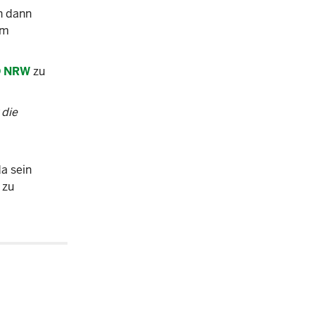
h dann
em
O NRW
zu
 die
a sein
 zu