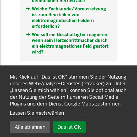
befindlichen Betrieb aus?
Welche Fachkunde/Voraussetzung
ist zum Beurteilen von
elektromagnetischen Feldern
erforderlich?
Wie soll ein Beschäftigter reagieren,
wenn sein Herzschrittmacher durch
ein elektromagnetiches Feld gestört
wird?
KOMNET
Mit Klick auf "Das ist OK" stimmen Sie der Nutzung
GUT BERATEN. GESUND
unseres Web-Analyse-Dienstes (etracker) zu. Unter
ARBEITEN.
„Lassen Sie mich wählen“ können Sie optional auch
der Nutzung der Seite mit unseren Social Media
Plugins und dem Dienst Google Maps zustimmen.
Lassen Sie mich wählen
© 2025 LANDESAMT FÜR GESUNDHEIT UND
ARBEITSSCHUTZ NORDRHEIN-WESTFALEN
Alle ablehnen
Das ist OK
EINSTELLUNGEN ZUR PRIVATSPHÄRE
IMPRESSUM
DATENSCHUTZ
AGB