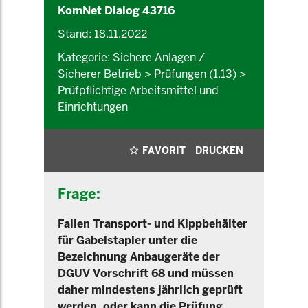
KomNet Dialog 43716
Stand: 18.11.2022
Kategorie: Sichere Anlagen /
Sicherer Betrieb > Prüfungen (1.13) >
Prüfpflichtige Arbeitsmittel und
Einrichtungen
FAVORIT
DRUCKEN
Frage:
Fallen Transport- und Kippbehälter
für Gabelstapler unter die
Bezeichnung Anbaugeräte der
DGUV Vorschrift 68 und müssen
daher mindestens jährlich geprüft
werden, oder kann die Prüfung