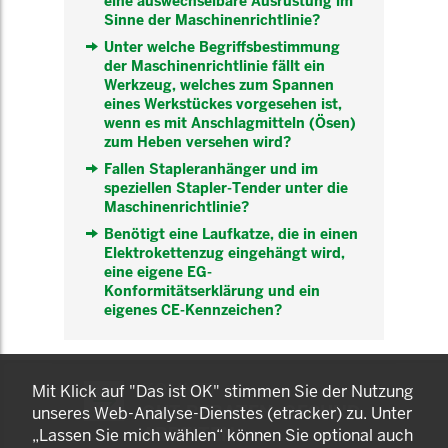
eine auswechselbare Ausrüstung im
Sinne der Maschinenrichtlinie?
Unter welche Begriffsbestimmung
der Maschinenrichtlinie fällt ein
Werkzeug, welches zum Spannen
eines Werkstückes vorgesehen ist,
wenn es mit Anschlagmitteln (Ösen)
zum Heben versehen wird?
Fallen Stapleranhänger und im
speziellen Stapler-Tender unter die
Maschinenrichtlinie?
Benötigt eine Laufkatze, die in einen
Elektrokettenzug eingehängt wird,
eine eigene EG-
Konformitätserklärung und ein
eigenes CE-Kennzeichen?
KOMNET
Mit Klick auf "Das ist OK" stimmen Sie der Nutzung
GUT BERATEN. GESUND
unseres Web-Analyse-Dienstes (etracker) zu. Unter
ARBEITEN.
„Lassen Sie mich wählen“ können Sie optional auch