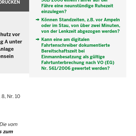
561/2006 einem Fahrer auf der
DRUCKEN
Fähre eine neunstündige Ruhezeit
einzulegen?
Können Standzeiten, z.B. vor Ampeln
oder im Stau, von über zwei Minuten,
von der Lenkzeit abgezogen werden?
chutz vor
Kann eine am digitalen
g A unter
Fahrtenschreiber dokumentierte
Anlage
Bereitschaftszeit bei
ensein
Einmannbesatzung als gültige
Fahrtunterbrechung nach VO (EG)
Nr. 561/2006 gewertet werden?
8, Nr. 10
(Die vom
is zum