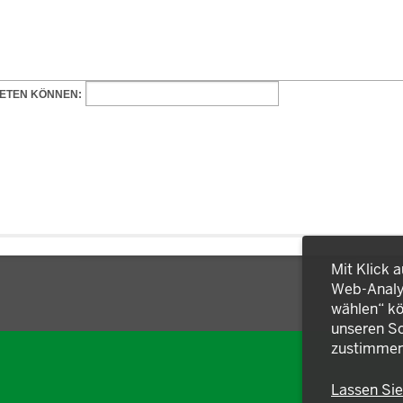
Mit Klick 
Web-Analys
wählen“ kö
unseren So
zustimmen
Lassen Si