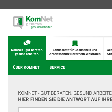
TECHNISCHES
MENÜ
KomNet - gut beraten.
Landesamt für Gesundheit und
Ge
gesund arbeiten.
Arbeitsschutz Nordrhein-Westfalen
Arb
ÜBER KOMNET
SERVICE
SUCHMASKE
KOMNET - GUT BERATEN. GESUND ARBEITE
HIER FINDEN SIE DIE ANTWORT AUF IHR
Suche