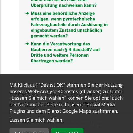
Überprüfung nachweisen kann?
Muss eine behördliche Anzeige
erfolgen, wenn pyrotechnische
Fahrzeugbauteile durch Auslösung in
eingebautem Zustand unschädlich
gemacht werden?
Kann die Verantwortung des
Bauherren nach § 4 BaustellV auf
Dritte und weitere Personen
übertragen werden?
KOMNET
Mit Klick auf "Das ist OK" stimmen Sie der Nutzung
GUT BERATEN. GESUND
unseres Web-Analyse-Dienstes (etracker) zu. Unter
ARBEITEN.
„Lassen Sie mich wählen“ können Sie optional auch
der Nutzung der Seite mit unseren Social Media
Plugins und dem Dienst Google Maps zustimmen.
Lassen Sie mich wählen
© 2025 LANDESAMT FÜR GESUNDHEIT UND
ARBEITSSCHUTZ NORDRHEIN-WESTFALEN