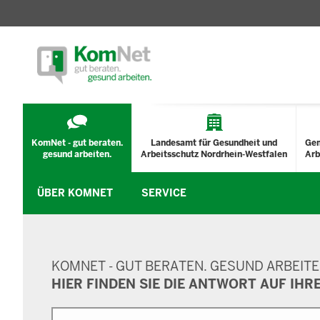
TECHNISCHES
MENÜ
KomNet - gut beraten.
Landesamt für Gesundheit und
Ge
gesund arbeiten.
Arbeitsschutz Nordrhein-Westfalen
Arb
ÜBER KOMNET
SERVICE
SUCHMASKE
KOMNET - GUT BERATEN. GESUND ARBEITE
HIER FINDEN SIE DIE ANTWORT AUF IHR
Suche