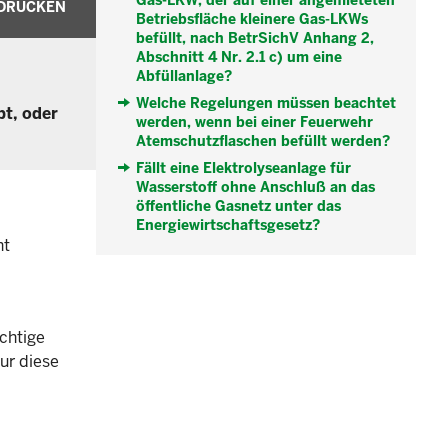
Gas-LKW, der auf einer angemieteten
DRUCKEN
Betriebsfläche kleinere Gas-LKWs
befüllt, nach BetrSichV Anhang 2,
Abschnitt 4 Nr. 2.1 c) um eine
Abfüllanlage?
Welche Regelungen müssen beachtet
bt, oder
werden, wenn bei einer Feuerwehr
Atemschutzflaschen befüllt werden?
Fällt eine Elektrolyseanlage für
Wasserstoff ohne Anschluß an das
öffentliche Gasnetz unter das
Energiewirtschaftsgesetz?
ht
ichtige
ur diese