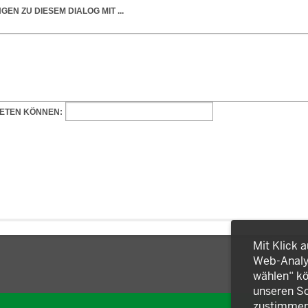
Mit Klick 
Web-Analys
wählen“ kö
unseren So
zustimmen