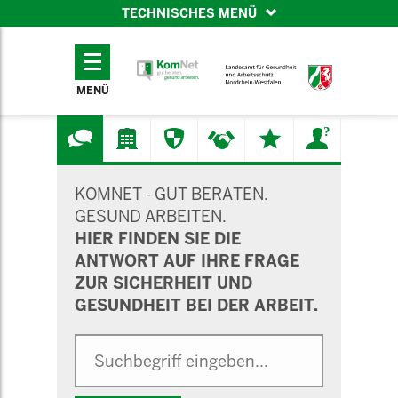
TECHNISCHES MENÜ
TECHNISCHES
MENÜ
MENÜ
SUCHMASKE
KOMNET - GUT BERATEN.
GESUND ARBEITEN.
HIER FINDEN SIE DIE
ANTWORT AUF IHRE FRAGE
ZUR SICHERHEIT UND
GESUNDHEIT BEI DER ARBEIT.
Suche