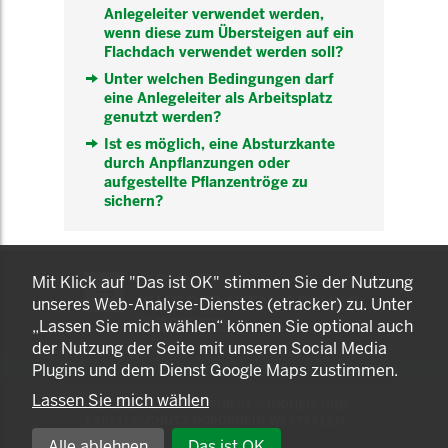
Anlegeleiter verwendet werden,
wenn diese zum Übersteigen auf ein
Flachdach verwendet werden soll?
Unter welchen Bedingungen darf
eine Anlegeleiter als Arbeitsplatz
genutzt werden?
Ist es möglich, eine Absturzkante
durch Anpflanzungen oder
aufgestellte Pflanzentröge zu
sichern?
KOMNET
Mit Klick auf "Das ist OK" stimmen Sie der Nutzung
GUT BERATEN. GESUND
unseres Web-Analyse-Dienstes (etracker) zu. Unter
ARBEITEN.
„Lassen Sie mich wählen“ können Sie optional auch
der Nutzung der Seite mit unseren Social Media
Plugins und dem Dienst Google Maps zustimmen.
Lassen Sie mich wählen
© 2025 LANDESAMT FÜR GESUNDHEIT UND
ARBEITSSCHUTZ NORDRHEIN-WESTFALEN
Alle ablehnen
Das ist OK