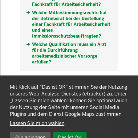
Fachkraft für Arbeitssicherheit?
Welche Mitbestimmungsrechte hat
der Betriebsrat bei der Bestellung
einer Fachkraft für Arbeitssicherheit
und eines
Immissionsschutzbeauftragten?
Welche Qualifikation muss ein Arzt
für die Durchführung
arbeitsmedizinischer Vorsorge
erfüllen?
KOMNET
Mit Klick auf "Das ist OK" stimmen Sie der Nutzung
GUT BERATEN. GESUND
unseres Web-Analyse-Dienstes (etracker) zu. Unter
ARBEITEN.
„Lassen Sie mich wählen“ können Sie optional auch
der Nutzung der Seite mit unseren Social Media
Plugins und dem Dienst Google Maps zustimmen.
Lassen Sie mich wählen
© 2025 LANDESAMT FÜR GESUNDHEIT UND
ARBEITSSCHUTZ NORDRHEIN-WESTFALEN
Alle ablehnen
Das ist OK