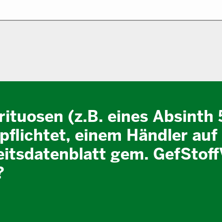
irituosen (z.B. eines Absinth 
rpflichtet, einem Händler auf
eitsdatenblatt gem. GefStof
?