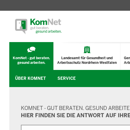
TECHNISCHES
MENÜ
KomNet - gut beraten.
Landesamt für Gesundheit und
Ge
gesund arbeiten.
Arbeitsschutz Nordrhein-Westfalen
Arb
ÜBER KOMNET
SERVICE
SUCHMASKE
KOMNET - GUT BERATEN. GESUND ARBEITE
HIER FINDEN SIE DIE ANTWORT AUF IHR
Suche