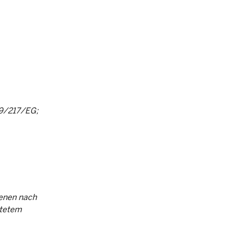
99/217/EG;
denen nach
itetem