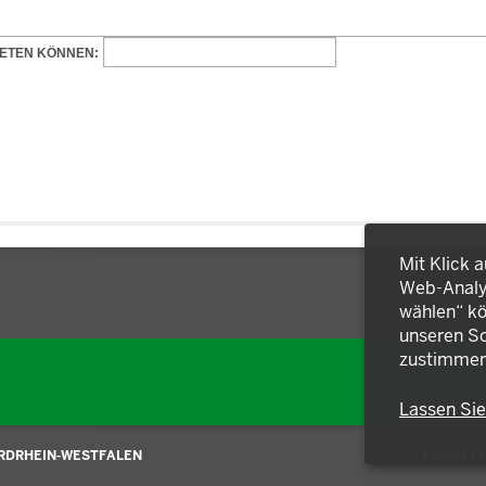
Mit Klick 
Web-Analys
wählen“ kö
unseren So
zustimmen
Lassen Si
ORDRHEIN-WESTFALEN
EINSTEL