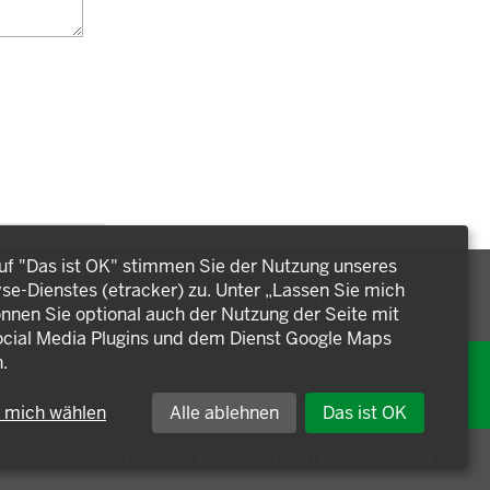
auf "Das ist OK" stimmen Sie der Nutzung unseres
e-Dienstes (etracker) zu. Unter „Lassen Sie mich
KONTAKT
NACH OBEN
nnen Sie optional auch der Nutzung der Seite mit
cial Media Plugins und dem Dienst Google Maps
.
e mich wählen
Alle ablehnen
Das ist OK
LUNGEN ZUR PRIVATSPHÄRE
IMPRESSUM
DATENSCHUTZ
AGB