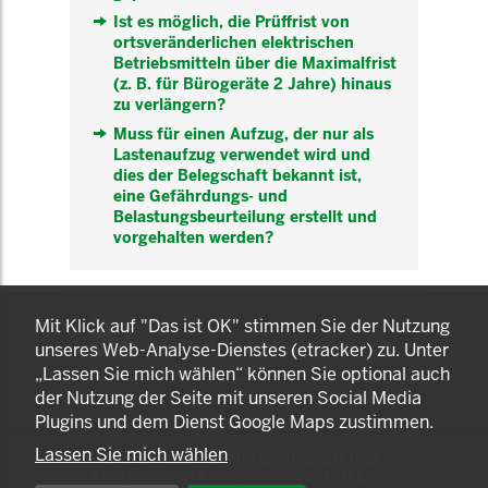
Ist es möglich, die Prüffrist von
ortsveränderlichen elektrischen
Betriebsmitteln über die Maximalfrist
(z. B. für Bürogeräte 2 Jahre) hinaus
zu verlängern?
Muss für einen Aufzug, der nur als
Lastenaufzug verwendet wird und
dies der Belegschaft bekannt ist,
eine Gefährdungs- und
Belastungsbeurteilung erstellt und
vorgehalten werden?
KOMNET
Mit Klick auf "Das ist OK" stimmen Sie der Nutzung
GUT BERATEN. GESUND
unseres Web-Analyse-Dienstes (etracker) zu. Unter
ARBEITEN.
„Lassen Sie mich wählen“ können Sie optional auch
der Nutzung der Seite mit unseren Social Media
Plugins und dem Dienst Google Maps zustimmen.
Lassen Sie mich wählen
© 2025 LANDESAMT FÜR GESUNDHEIT UND
ARBEITSSCHUTZ NORDRHEIN-WESTFALEN