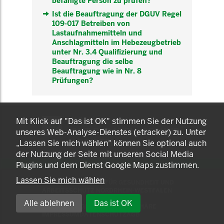
befähigte Person zu prüfen?
Ist die Beauftragung der DGUV Regel
109-017 Betreiben von
Lastaufnahmemitteln und
Anschlagmitteln im Hebezeugbetrieb
unter Nr. 3.4 Qualifizierung und
Beauftragung die selbe
Beauftragung wie in Nr. 8
Prüfungen?
KOMNET
Mit Klick auf "Das ist OK" stimmen Sie der Nutzung
GUT BERATEN. GESUND
unseres Web-Analyse-Dienstes (etracker) zu. Unter
ARBEITEN.
„Lassen Sie mich wählen“ können Sie optional auch
der Nutzung der Seite mit unseren Social Media
Plugins und dem Dienst Google Maps zustimmen.
Lassen Sie mich wählen
© 2025 LANDESAMT FÜR GESUNDHEIT UND
ARBEITSSCHUTZ NORDRHEIN-WESTFALEN
Alle ablehnen
Das ist OK
EINSTELLUNGEN ZUR PRIVATSPHÄRE
IMPRESSUM
DATENSCHUTZ
AGB