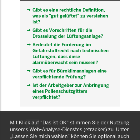
Gibt es eine rechtliche Definition,
was als "gut gelüftet" zu verstehen
ist?
Gibt es Vorschriften für die
Drosselung der Lüftungsanlage?
Bedeutet die Forderung im
Gefahrstoffrecht nach technischen
Lüftungen, dass diese
alarmüberwacht sein müssen?
Gibt es für Büroklimaanlagen eine
verpflichtende Prüfung?
Ist der Arbeitgeber zur Anbringung
eines Pollenschutzgitters
verpflichtet?
KOMNET
Mit Klick auf "Das ist OK" stimmen Sie der Nutzung
GUT BERATEN. GESUND
unseres Web-Analyse-Dienstes (etracker) zu. Unter
ARBEITEN.
„Lassen Sie mich wählen“ können Sie optional auch