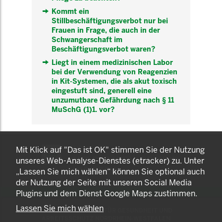
Kommt ein
Stillbeschäftigungsverbot nur bei
Frauen in Frage, die auch in der
Schwangerschaft im
Beschäftigungsverbot waren?
Liegt in einem medizinischen Labor
bei der Verwendung von Reagenzien
in Kit-Systemen, die als akut toxisch
eingestuft sind, generell eine
unzumutbare Gefährdung nach § 11
MuSchG (1)1. vor?
KOMNET
Mit Klick auf "Das ist OK" stimmen Sie der Nutzung
GUT BERATEN. GESUND
unseres Web-Analyse-Dienstes (etracker) zu. Unter
ARBEITEN.
„Lassen Sie mich wählen“ können Sie optional auch
der Nutzung der Seite mit unseren Social Media
Plugins und dem Dienst Google Maps zustimmen.
Lassen Sie mich wählen
© 2025 LANDESAMT FÜR GESUNDHEIT UND
ARBEITSSCHUTZ NORDRHEIN-WESTFALEN