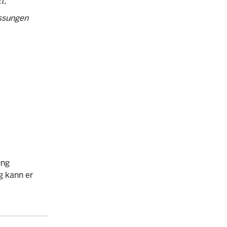
t,
essungen
ung
g kann er