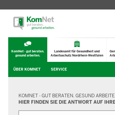
TECHNISCHES
MENÜ
KomNet - gut beraten.
Landesamt für Gesundheit und
Ge
gesund arbeiten.
Arbeitsschutz Nordrhein-Westfalen
Arb
ÜBER KOMNET
SERVICE
SUCHMASKE
KOMNET - GUT BERATEN. GESUND ARBEITE
HIER FINDEN SIE DIE ANTWORT AUF IHR
Suche