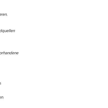
ren.
dquellen
vorhandene
n
en