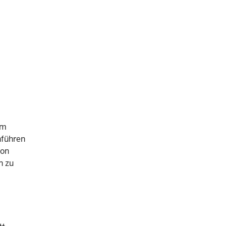
im
hführen
von
n zu