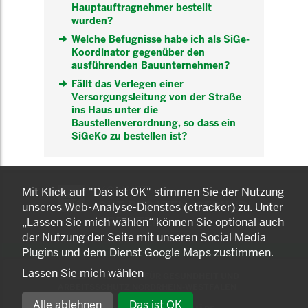
Hauptauftragnehmer bestellt
wurden?
Welche Befugnisse habe ich als SiGe-
Koordinator gegenüber den
ausführenden Bauunternehmen?
Fällt das Verlegen einer
Versorgungsleitung von der Straße
ins Haus unter die
Baustellenverordnung, so dass ein
SiGeKo zu bestellen ist?
KOMNET
Mit Klick auf "Das ist OK" stimmen Sie der Nutzung
GUT BERATEN. GESUND
unseres Web-Analyse-Dienstes (etracker) zu. Unter
ARBEITEN.
„Lassen Sie mich wählen“ können Sie optional auch
der Nutzung der Seite mit unseren Social Media
Plugins und dem Dienst Google Maps zustimmen.
Lassen Sie mich wählen
© 2025 LANDESAMT FÜR GESUNDHEIT UND
ARBEITSSCHUTZ NORDRHEIN-WESTFALEN
Alle ablehnen
Das ist OK