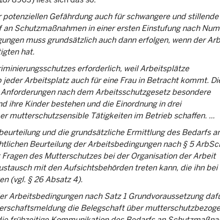
 potenziellen Gefährdung auch für schwangere und stillende
rf an Schutzmaßnahmen in einer ersten Einstufung nach Num
ingungen muss grundsätzlich auch dann erfolgen, wenn der Ar
igten hat.
minierungsschutzes erforderlich, weil Arbeitsplätze
jeder Arbeitsplatz auch für eine Frau in Betracht kommt. Di
den Anforderungen nach dem Arbeitsschutzgesetz besondere
d ihre Kinder bestehen und die Einordnung in drei
r mutterschutzsensible Tätigkeiten im Betrieb schaffen. ...
eurteilung und die grundsätzliche Ermittlung des Bedarfs a
ichen Beurteilung der Arbeitsbedingungen nach § 5 ArbSch
it Fragen des Mutterschutzes bei der Organisation der Arbeit
stausch mit den Aufsichtsbehörden treten kann, die ihn bei
n (vgl. § 26 Absatz 4).
 der Arbeitsbedingungen nach Satz 1 Grundvoraussetzung dafü
gerschaftsmeldung die Belegschaft über mutterschutzbezog
 die frühzeitige Kommunikation des Bedarfs an Schutzmaßn