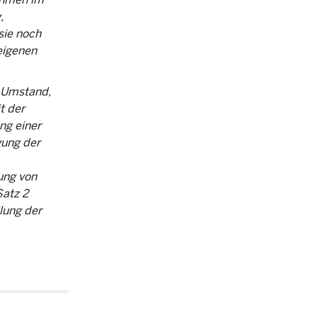
,
sie noch
eigenen
n Umstand,
t der
ng einer
gung der
ung von
Satz 2
lung der