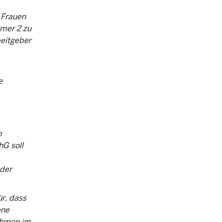
 Frauen
mer 2 zu
beitgeber
e
n
G soll
 der
r, dass
ene
ahmen im