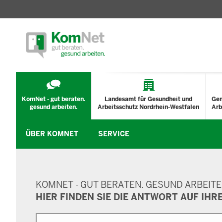
TECHNISCHES
MENÜ
KomNet - gut beraten.
Landesamt für Gesundheit und
Ge
gesund arbeiten.
Arbeitsschutz Nordrhein-Westfalen
Arb
ÜBER KOMNET
SERVICE
SUCHMASKE
KOMNET - GUT BERATEN. GESUND ARBEITE
HIER FINDEN SIE DIE ANTWORT AUF IHR
Suche