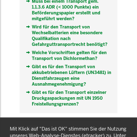
Muss bei einem Transport gem.
1.1.3.6 ADR (< 1000 Punkte) ein
Beförderungspapier erstellt und
mitgeführt werden?
Wird für den Transport von
Wechselbatterien eine besondere
Qualifikation nach
Gefahrguttransportrecht benötigt?
Welche Vorschriften gelten für den
Transport von Dichlormethan?
Gibt es für den Transport von
akkubetriebenen Lüftern (UN3481) in
Dienstfahrzeugen eine
Ausnahmegenehmigung?
Gibt es für den Transport einzelner
Druckgaspackungen mit UN 1950
Freistellungsgrenzen?
KOMNET
Mit Klick auf "Das ist OK" stimmen Sie der Nutzung
GUT BERATEN. GESUND
unseres Web-Analyse-Dienstes (etracker) zu. Unter