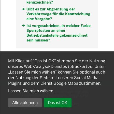
kennzeichnen?
Gibt es zur Abgrenzung der
Verkehrswege für die Kennzeichung
eine Vorgabe?
Ist vorgeschrieben, in welcher Farbe
Sperrpfosten an einer
Betriebstankstelle gekennzeichnet
sein müssen?
KOMNET
Mit Klick auf "Das ist OK" stimmen Sie der Nutzung
GUT BERATEN. GESUND
unseres Web-Analyse-Dienstes (etracker) zu. Unter
ARBEITEN.
„Lassen Sie mich wählen“ können Sie optional auch
der Nutzung der Seite mit unseren Social Media
Plugins und dem Dienst Google Maps zustimmen.
Lassen Sie mich wählen
© 2025 LANDESAMT FÜR GESUNDHEIT UND
ARBEITSSCHUTZ NORDRHEIN-WESTFALEN
Alle ablehnen
Das ist OK
EINSTELLUNGEN ZUR PRIVATSPHÄRE
IMPRESSUM
DATENSCHUTZ
AGB