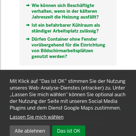
Wie können sich Beschäftigte
verhalten, wenn in der kälteren
Jahreszeit die Heizung ausfällt?
Ist ein befahrbarer Kühlraum als
ständiger Arbeitsplatz zulässig?
Dürfen Container ohne Fenster
vorübergehend für die Einrichtung
von Bildschirmarbeitsplätzen
genutzt werden?
KOMNET
Mit Klick auf "Das ist OK" stimmen Sie der Nutzung
GUT BERATEN. GESUND
unseres Web-Analyse-Dienstes (etracker) zu. Unter
ARBEITEN.
„Lassen Sie mich wählen“ können Sie optional auch
der Nutzung der Seite mit unseren Social Media
Plugins und dem Dienst Google Maps zustimmen.
Lassen Sie mich wählen
© 2025 LANDESAMT FÜR GESUNDHEIT UND
ARBEITSSCHUTZ NORDRHEIN-WESTFALEN
Alle ablehnen
Das ist OK
EINSTELLUNGEN ZUR PRIVATSPHÄRE