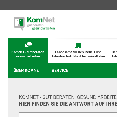
TECHNISCHES
MENÜ
KomNet - gut beraten.
Landesamt für Gesundheit und
Ge
gesund arbeiten.
Arbeitsschutz Nordrhein-Westfalen
Arb
ÜBER KOMNET
SERVICE
SUCHMASKE
KOMNET - GUT BERATEN. GESUND ARBEITE
HIER FINDEN SIE DIE ANTWORT AUF IHR
Suche