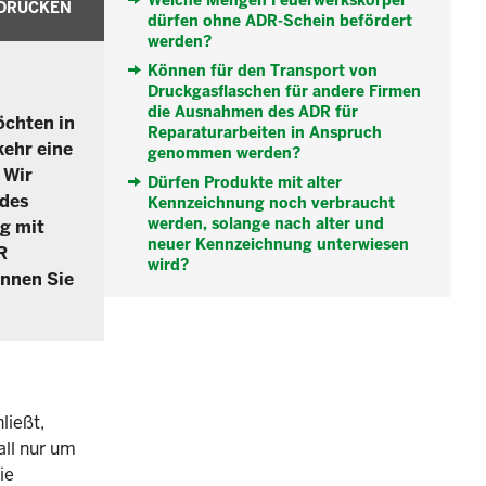
Welche Mengen Feuerwerkskörper
DRUCKEN
dürfen ohne ADR-Schein befördert
werden?
Können für den Transport von
Druckgasflaschen für andere Firmen
die Ausnahmen des ADR für
öchten in
Reparaturarbeiten in Anspruch
kehr eine
genommen werden?
 Wir
Dürfen Produkte mit alter
 des
Kennzeichnung noch verbraucht
werden, solange nach alter und
g mit
neuer Kennzeichnung unterwiesen
R
wird?
nnen Sie
ließt,
ll nur um
ie