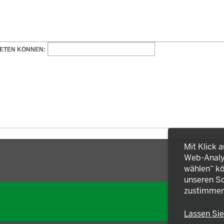
Mit Klick 
Web-Analys
wählen“ kö
unseren So
zustimmen
Lassen Si