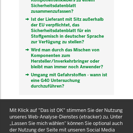
Komponentenklebers zu einem
Sicherheitsdatenblatt
zusammenzufassen?
Ist der Lieferant mit Sitz außerhalb
der EU verpflichtet, das
Sicherheitsdatenblatt für ein
Stoffgemisch in deutscher Sprache
zur Verfügung zu stellen?
Wird man durch das Mischen von
Komponenten zum
Hersteller/Inverkehrbringer oder
bleibt man immer noch Anwender?
Umgang mit Gefahrstoffen - wann ist
eine G40 Untersuchung
durchzuführen?
KOMNET
Mit Klick auf "Das ist OK" stimmen Sie der Nutzung
GUT BERATEN. GESUND
unseres Web-Analyse-Dienstes (etracker) zu. Unter
ARBEITEN.
„Lassen Sie mich wählen“ können Sie optional auch
der Nutzung der Seite mit unseren Social Media