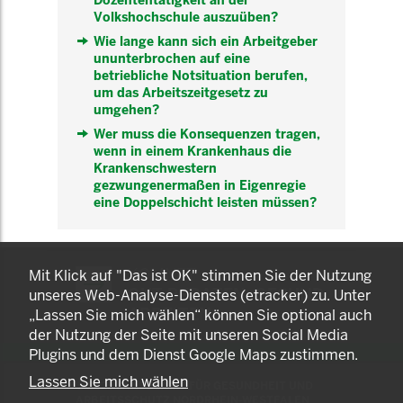
Dozententätigkeit an der
Volkshochschule auszuüben?
Wie lange kann sich ein Arbeitgeber
ununterbrochen auf eine
betriebliche Notsituation berufen,
um das Arbeitszeitgesetz zu
umgehen?
Wer muss die Konsequenzen tragen,
wenn in einem Krankenhaus die
Krankenschwestern
gezwungenermaßen in Eigenregie
eine Doppelschicht leisten müssen?
KOMNET
Mit Klick auf "Das ist OK" stimmen Sie der Nutzung
GUT BERATEN. GESUND
unseres Web-Analyse-Dienstes (etracker) zu. Unter
ARBEITEN.
„Lassen Sie mich wählen“ können Sie optional auch
der Nutzung der Seite mit unseren Social Media
Plugins und dem Dienst Google Maps zustimmen.
Lassen Sie mich wählen
© 2025 LANDESAMT FÜR GESUNDHEIT UND
ARBEITSSCHUTZ NORDRHEIN-WESTFALEN