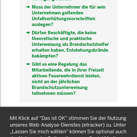
Muss der Unternehmer die für sein
Unternehmen geltenden
Unfallverhütungsvorschriften
auslegen?
Dürfen Beschäftigte, die keine
theoretische und praktische
Unterweisung als Brandschutzhelfer
erhalten haben, Entstehungsbrände
bekämpfen?
Gibt es eine Regelung das
Mitarbeitende, die in ihrer Freizeit
aktiven Feuerwehrdienst leisten,
nicht an der jährlichen
Brandschutzunterweisung
teilnehmen müssen?
KOMNET
Mit Klick auf "Das ist OK" stimmen Sie der Nutzung
GUT BERATEN. GESUND
unseres Web-Analyse-Dienstes (etracker) zu. Unter
ARBEITEN.
„Lassen Sie mich wählen“ können Sie optional auch