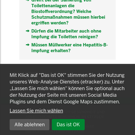
Greift bei der Sanierung von
Toilettenanlagen die
Biostoffverordnung? Welche
Schutzmaßnahmen müssen hierbei
ergriffen werden?
Dürfen die Mitarbeiter auch ohne
Impfung die Toiletten reinigen?
Müssen Müllwerker eine Hepatitis-B-
Impfung erhalten?
KOMNET
Mit Klick auf "Das ist OK" stimmen Sie der Nutzung
GUT BERATEN. GESUND
unseres Web-Analyse-Dienstes (etracker) zu. Unter
ARBEITEN.
„Lassen Sie mich wählen“ können Sie optional auch
der Nutzung der Seite mit unseren Social Media
Plugins und dem Dienst Google Maps zustimmen.
Lassen Sie mich wählen
© 2025 LANDESAMT FÜR GESUNDHEIT UND
ARBEITSSCHUTZ NORDRHEIN-WESTFALEN
Alle ablehnen
Das ist OK
EINSTELLUNGEN ZUR PRIVATSPHÄRE
IMPRESSUM
DATENSCHUTZ
AGB