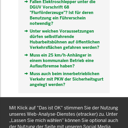
Fallen Elektroschlepper unter die
DGUV Vorschrift 68
"Flurförderzeuge"? Ist für deren
Benutzung ein Führerschein
notwendig?
Unter welchen Voraussetzungen
dürfen selbstfahrende
Hubarbeitsbühnen auf öffentlichen
Verkehrsflächen gefahren werden?
Muss ein 25 km/h-Anhänger in
einem kommunalen Betrieb eine
Auflaufbremse haben?
Muss auch beim innerbetrieblichen
Verkehr mit PKW der Sicherheitsgurt
angelegt werden?
KOMNET
Mit Klick auf "Das ist OK" stimmen Sie der Nutzung
GUT BERATEN. GESUND
unseres Web-Analyse-Dienstes (etracker) zu. Unter
ARBEITEN.
„Lassen Sie mich wählen“ können Sie optional auch
der Nutzung der Seite mit unseren Social Media