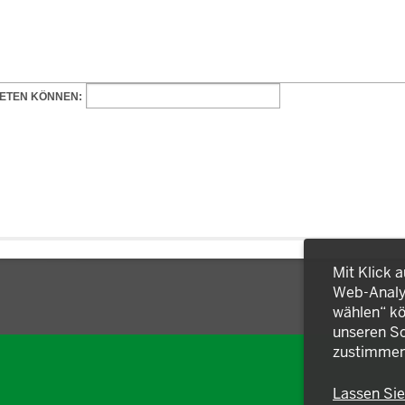
Mit Klick 
Web-Analys
wählen“ kö
unseren So
zustimmen
Lassen Si