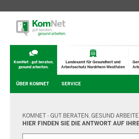
TECHNISCHES
MENÜ
KomNet - gut beraten.
Landesamt für Gesundheit und
Ge
gesund arbeiten.
Arbeitsschutz Nordrhein-Westfalen
Arb
ÜBER KOMNET
SERVICE
SUCHMASKE
KOMNET - GUT BERATEN. GESUND ARBEITE
HIER FINDEN SIE DIE ANTWORT AUF IHR
Suche