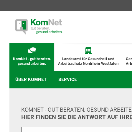
TECHNISCHES
MENÜ
KomNet - gut beraten.
Landesamt für Gesundheit und
Ge
gesund arbeiten.
Arbeitsschutz Nordrhein-Westfalen
Arb
ÜBER KOMNET
SERVICE
SUCHMASKE
KOMNET - GUT BERATEN. GESUND ARBEITE
HIER FINDEN SIE DIE ANTWORT AUF IHR
Suche