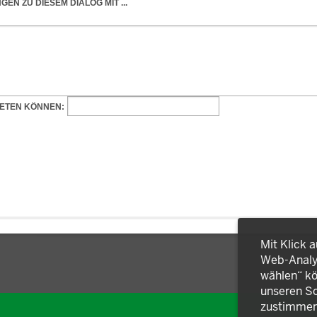
Mit Klick 
Web-Analys
wählen“ kö
unseren So
zustimmen