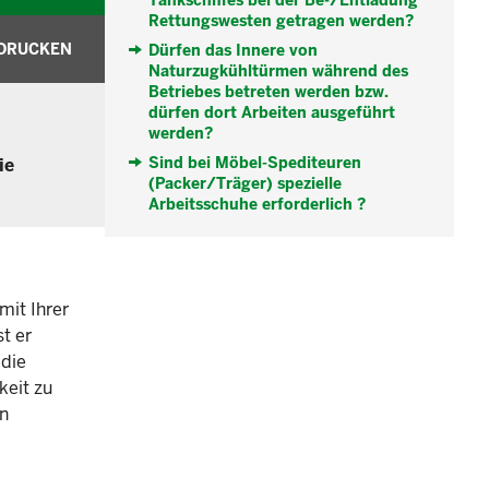
Tankschiffes bei der Be-/Entladung
Rettungswesten getragen werden?
DRUCKEN
Dürfen das Innere von
Naturzugkühltürmen während des
Betriebes betreten werden bzw.
dürfen dort Arbeiten ausgeführt
werden?
Sind bei Möbel-Spediteuren
ie
(Packer/Träger) spezielle
Arbeitsschuhe erforderlich ?
mit Ihrer
st er
 die
keit zu
on