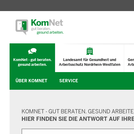
TECHNISCHES
MENÜ
KomNet - gut beraten.
Landesamt für Gesundheit und
Ge
gesund arbeiten.
Arbeitsschutz Nordrhein-Westfalen
Arb
ÜBER KOMNET
SERVICE
SUCHMASKE
KOMNET - GUT BERATEN. GESUND ARBEITE
HIER FINDEN SIE DIE ANTWORT AUF IHR
Suche