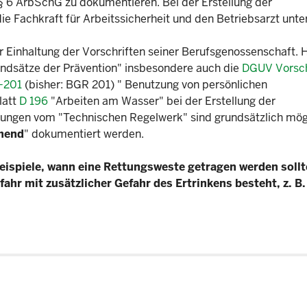
§ 6 ArbSchG zu dokumentieren. Bei der Erstellung der
e Fachkraft für Arbeitssicherheit und den Betriebsarzt unter
 Einhaltung der Vorschriften seiner Berufsgenossenschaft. H
undsätze der Prävention" insbesondere auch die
DGUV Vorsch
-201
(bisher: BGR 201) " Benutzung von persönlichen
latt
D 196
"Arbeiten am Wasser" bei der Erstellung der
ungen vom "Technischen Regelwerk" sind grundsätzlich mög
chend
" dokumentiert werden.
eispiele, wann eine Rettungsweste getragen werden sollt
hr mit zusätzlicher Gefahr des Ertrinkens besteht, z. B. 