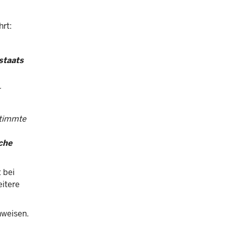
rt:
staats
stimmte
che
 bei
eitere
inweisen.