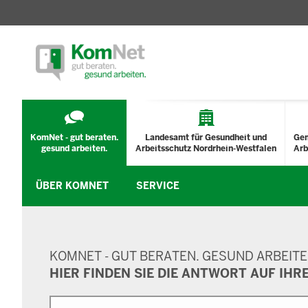
TECHNISCHES
MENÜ
KomNet - gut beraten.
Landesamt für Gesundheit und
Ge
gesund arbeiten.
Arbeitsschutz Nordrhein-Westfalen
Arb
ÜBER KOMNET
SERVICE
SUCHMASKE
KOMNET - GUT BERATEN. GESUND ARBEITE
HIER FINDEN SIE DIE ANTWORT AUF IHR
Suche