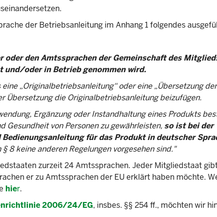
useinandersetzen.
prache der Betriebsanleitung im Anhang 1 folgendes ausgefüh
er oder den Amtssprachen der Gemeinschaft des Mitglied
ht und/oder in Betrieb genommen wird.
eine „Originalbetriebsanleitung“ oder eine „Übersetzung der
 der Übersetzung die Originalbetriebsanleitung beizufügen.
wendung, Ergänzung oder Instandhaltung eines Produkts be
nd Gesundheit von Personen zu gewährleisten,
so ist bei der
d Bedienungsanleitung für das Produkt in deutscher Spra
h § 8 keine anderen Regelungen vorgesehen sind."
liedstaaten zurzeit 24 Amtssprachen. Jeder Mitgliedstaat gibt
prachen er zu Amtssprachen der EU erklärt haben möchte. W
ie
hie
r
.
enrichtlinie 2006/24/EG
, insbes. §§ 254 ff., möchten wir h