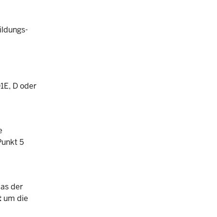
ildungs-
1E, D oder
e
Punkt 5
das der
t
um die