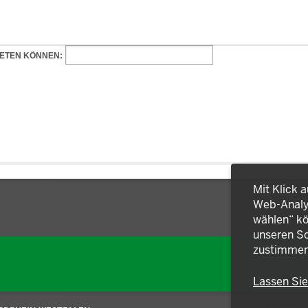
Mit Klick 
Web-Analys
wählen“ kö
unseren So
zustimmen
Lassen Si