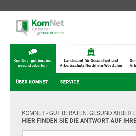
TECHNISCHES
MENÜ
KomNet - gut beraten.
Landesamt für Gesundheit und
Ge
gesund arbeiten.
Arbeitsschutz Nordrhein-Westfalen
Arb
ÜBER KOMNET
SERVICE
SUCHMASKE
KOMNET - GUT BERATEN. GESUND ARBEITE
HIER FINDEN SIE DIE ANTWORT AUF IHR
Suche