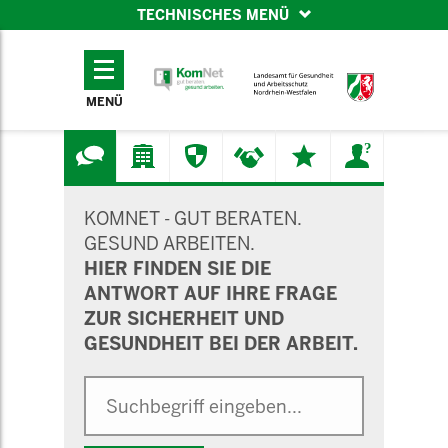
TECHNISCHES MENÜ
TECHNISCHES
MENÜ
MENÜ
SUCHMASKE
KOMNET - GUT BERATEN.
GESUND ARBEITEN.
HIER FINDEN SIE DIE
ANTWORT AUF IHRE FRAGE
ZUR SICHERHEIT UND
GESUNDHEIT BEI DER ARBEIT.
Suche