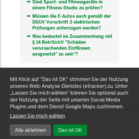
Sind Sport- und Fitnessgeräte in
einem Fitness-Studio zu prüfen?
Müssen die E-Autos auch gemäß der
DGUV Vorschrift 3 elektrischen
Prüfungen unterzogen werden?
Was bedeutet im Zusammenhang mit
§ 14 BetrSichV "Schäden
verursachenden Einflüssen
ausgesetzt" zu sein"?
KOMNET
Mit Klick auf "Das ist OK" stimmen Sie der Nutzung
GUT BERATEN. GESUND
unseres Web-Analyse-Dienstes (etracker) zu. Unter
ARBEITEN.
„Lassen Sie mich wählen“ können Sie optional auch
der Nutzung der Seite mit unseren Social Media
Plugins und dem Dienst Google Maps zustimmen.
Lassen Sie mich wählen
© 2025 LANDESAMT FÜR GESUNDHEIT UND
ARBEITSSCHUTZ NORDRHEIN-WESTFALEN
Alle ablehnen
Das ist OK
EINSTELLUNGEN ZUR PRIVATSPHÄRE
IMPRESSUM
DATENSCHUTZ
AGB