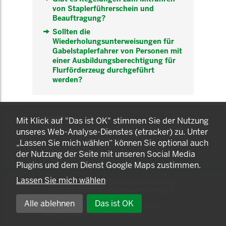
von Staplerführerschein und
Beauftragung?
Sollten die
Wiederholungsunterweisungen für
Gabelstaplerfahrer von Personen mit
einer Ausbildungsberechtigung für
Flurförderzeug durchgeführt
werden?
KOMNET
Mit Klick auf "Das ist OK" stimmen Sie der Nutzung
GUT BERATEN. GESUND
unseres Web-Analyse-Dienstes (etracker) zu. Unter
ARBEITEN.
„Lassen Sie mich wählen“ können Sie optional auch
der Nutzung der Seite mit unseren Social Media
Plugins und dem Dienst Google Maps zustimmen.
Lassen Sie mich wählen
© 2025 LANDESAMT FÜR GESUNDHEIT UND
ARBEITSSCHUTZ NORDRHEIN-WESTFALEN
Alle ablehnen
Das ist OK
EINSTELLUNGEN ZUR PRIVATSPHÄRE
IMPRESSUM
DATENSCHUTZ
AGB