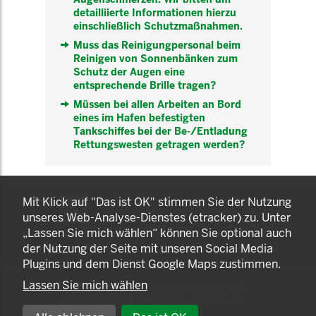
detailliierte Informationen hierzu
einschließlich Schutzmaßnahmen.
Muss das Reinigungpersonal beim
Reinigen von Sonnenbänken zum
Schutz der Augen eine
entsprechende Brille tragen?
Müssen bei allen Arbeiten an Bord
eines im Hafen befestigten
Tankschiffes bei der Be-/Entladung
Rettungswesten getragen werden?
KOMNET
Mit Klick auf "Das ist OK" stimmen Sie der Nutzung
GUT BERATEN. GESUND
unseres Web-Analyse-Dienstes (etracker) zu. Unter
ARBEITEN.
„Lassen Sie mich wählen“ können Sie optional auch
der Nutzung der Seite mit unseren Social Media
Plugins und dem Dienst Google Maps zustimmen.
Lassen Sie mich wählen
© 2025 LANDESAMT FÜR GESUNDHEIT UND
ARBEITSSCHUTZ NORDRHEIN-WESTFALEN