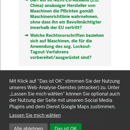
Darf ein im Nicht-EU-Ausland (z.B.
China) ansässiger Hersteller von
Maschinen die Pflichten gemäß
Maschinenrichtlinie wahrnehmen,
ohne dass ihn ein Bevollmächtigter
innerhalb der EU vertritt?
Welche Rechtsvorschriften beziehen
sich auf Maschinen, die für die
Anwendung des sog. Lockout-
Tagout-Verfahrens
vorbereitet/ausgerüstet sind?
KOMNET
Mit Klick auf "Das ist OK" stimmen Sie der Nutzung
GUT BERATEN. GESUND
unseres Web-Analyse-Dienstes (etracker) zu. Unter
ARBEITEN.
„Lassen Sie mich wählen“ können Sie optional auch
der Nutzung der Seite mit unseren Social Media
Plugins und dem Dienst Google Maps zustimmen.
Lassen Sie mich wählen
© 2025 LANDESAMT FÜR GESUNDHEIT UND
ARBEITSSCHUTZ NORDRHEIN-WESTFALEN
Alle ablehnen
Das ist OK