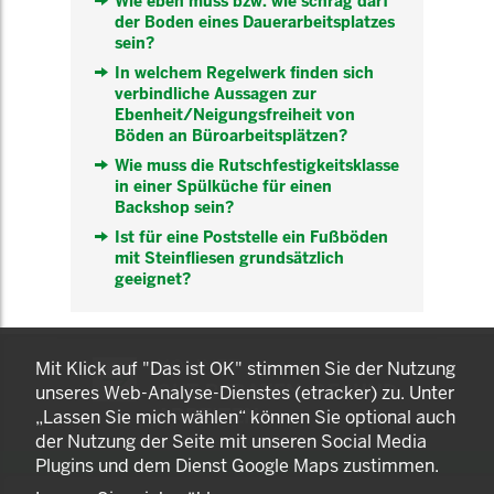
Wie eben muss bzw. wie schräg darf
der Boden eines Dauerarbeitsplatzes
sein?
In welchem Regelwerk finden sich
verbindliche Aussagen zur
Ebenheit/Neigungsfreiheit von
Böden an Büroarbeitsplätzen?
Wie muss die Rutschfestigkeitsklasse
in einer Spülküche für einen
Backshop sein?
Ist für eine Poststelle ein Fußböden
mit Steinfliesen grundsätzlich
geeignet?
KOMNET
Mit Klick auf "Das ist OK" stimmen Sie der Nutzung
GUT BERATEN. GESUND
unseres Web-Analyse-Dienstes (etracker) zu. Unter
ARBEITEN.
„Lassen Sie mich wählen“ können Sie optional auch
der Nutzung der Seite mit unseren Social Media
Plugins und dem Dienst Google Maps zustimmen.