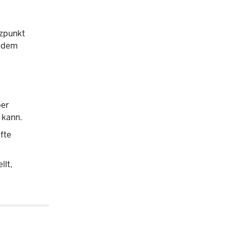
tzpunkt
t dem
ber
 kann.
fte
llt,