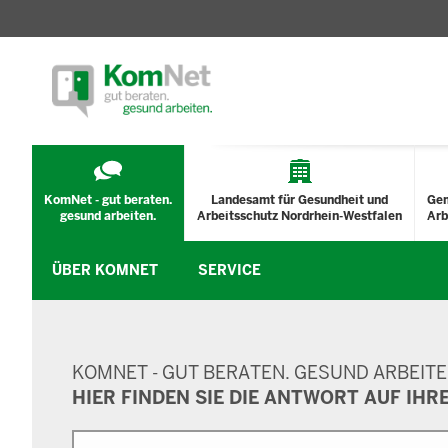
TECHNISCHES
MENÜ
KomNet - gut beraten.
Landesamt für Gesundheit und
Ge
gesund arbeiten.
Arbeitsschutz Nordrhein-Westfalen
Arb
ÜBER KOMNET
SERVICE
SUCHMASKE
KOMNET - GUT BERATEN. GESUND ARBEITE
HIER FINDEN SIE DIE ANTWORT AUF IHR
Suche