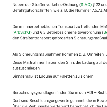
Neben der Straßenverkehrs-Ordnung (
StVO)
§ 22 un
Gefahrgutvorschriften, wie z. B. die Nummer 7.5.7.1 A
Die im innerbetrieblichen Transport zu treffenden M
(
ArbSchG)
und § 3 Betriebssicherheitsverordnung (
B
den Straßentransport geforderten Sicherungsmaßna
Als Sicherungsmaßnahmen kommen z. B. Umreifen, S
Diese Maßnahmen haben den Sinn, die Ladung auf der
auszuschließen.
Sinngemäß ist Ladung auf Paletten zu sichern.
Berechnungsgrundlagen finden Sie in den VDI – Richtl
Dort sind Beschleunigungswerte genannt, die in Bew
Über die Reibungsbeiwerte wird berechnet, ob die La