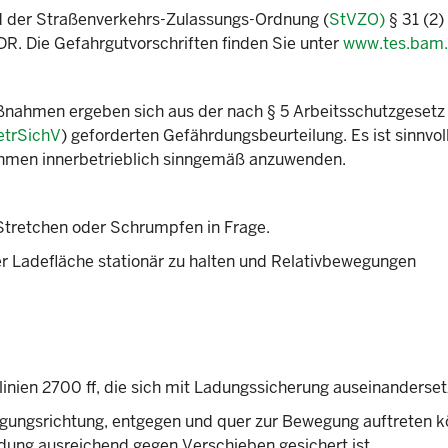
d der Straßenverkehrs-Zulassungs-Ordnung (
StVZO)
§ 31 (2)
DR. Die Gefahrgutvorschriften finden Sie unter
www.tes.bam
aßnahmen ergeben sich aus der nach § 5 Arbeitsschutzgesetz
etrSichV
) geforderten Gefährdungsbeurteilung. Es ist sinnvoll
hmen innerbetrieblich sinngemäß anzuwenden.
tretchen oder Schrumpfen in Frage.
 Ladefläche stationär zu halten und Relativbewegungen
inien 2700 ff, die sich mit Ladungssicherung auseinanderset
egungsrichtung, entgegen und quer zur Bewegung auftreten k
dung ausreichend gegen Verschieben gesichert ist.